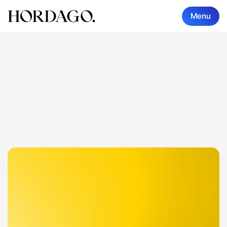
Menu
Product Market Fit: qué es, 
guía paso a paso y casos de 
éxito: Notion, Holded y Strava
PMF / PLAYBOOK / ESTRATEGIA